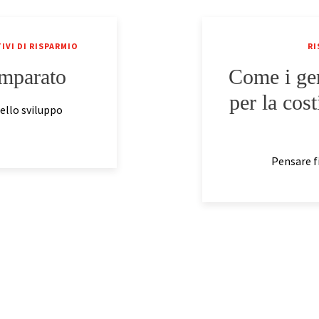
IVI DI RISPARMIO
RI
imparato
Come i gen
per la cos
ello sviluppo
Pensare fi