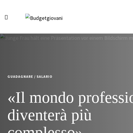
Sicurezza & Imbroglio
Doveri
GUADAGNARE
/
SALARIO
«Il mondo professi
diventerà più
complesso»