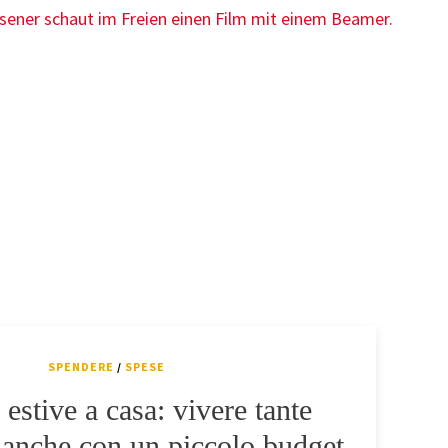
SPENDERE
/
SPESE
estive a casa: vivere tante
 anche con un piccolo budget