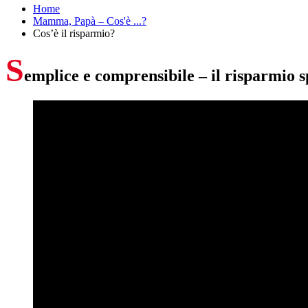
Home
Mamma, Papà – Cos'è ...?
Cos’è il risparmio?
S
emplice e comprensibile – il risparmio s