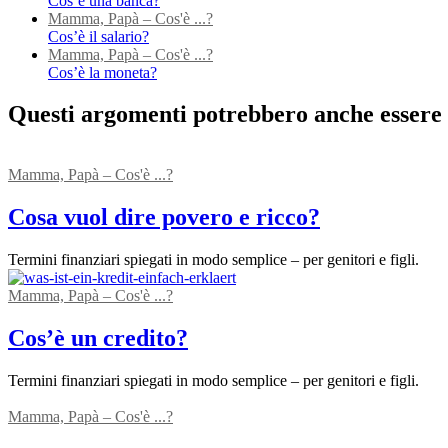
Cos’è una banca?
Mamma, Papà – Cos'è ...?
Cos’è il salario?
Mamma, Papà – Cos'è ...?
Cos’è la moneta?
Questi argomenti potrebbero anche essere 
Mamma, Papà – Cos'è ...?
Cosa vuol dire povero e ricco?
Termini finanziari spiegati in modo semplice – per genitori e figli.
Mamma, Papà – Cos'è ...?
Cos’è un credito?
Termini finanziari spiegati in modo semplice – per genitori e figli.
Mamma, Papà – Cos'è ...?