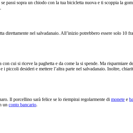
e passi sopra un chiodo con la tua bicicletta nuova e ti scoppia la gomma
.
etta direttamente nel salvadanaio. All’inizio potrebbero essere solo 10 
za con cui si riceve la paghetta e da come la si spende. Ma risparmiare
 i piccoli desideri e mettere l’altra parte nel salvadanaio. Inoltre, chiari
ro. Il porcellino sarà felice se lo riempirai regolarmente di
monete
e
b
in un
conto bancario
.