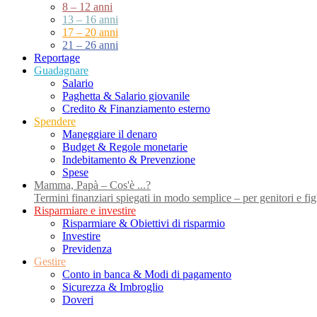
8 – 12 anni
13 – 16 anni
17 – 20 anni
21 – 26 anni
Reportage
Guadagnare
Salario
Paghetta & Salario giovanile
Credito & Finanziamento esterno
Spendere
Maneggiare il denaro
Budget & Regole monetarie
Indebitamento & Prevenzione
Spese
Mamma, Papà – Cos'è ...?
Termini finanziari spiegati in modo semplice – per genitori e figl
Risparmiare e investire
Risparmiare & Obiettivi di risparmio
Investire
Previdenza
Gestire
Conto in banca & Modi di pagamento
Sicurezza & Imbroglio
Doveri