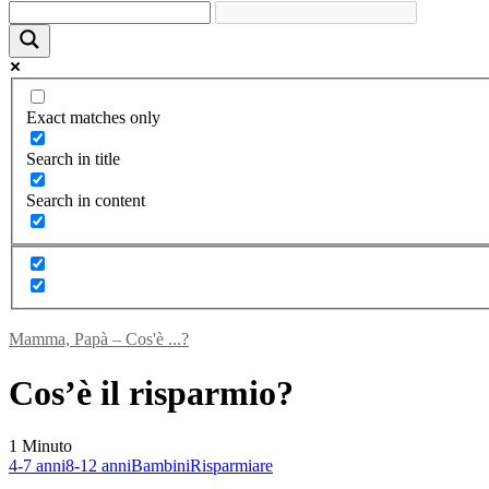
Exact matches only
Search in title
Search in content
Mamma, Papà – Cos'è ...?
Cos’è il risparmio?
1 Minuto
4-7 anni
8-12 anni
Bambini
Risparmiare