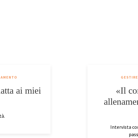
AGAMENTO
GESTIRE
atta ai miei
«Il c
allenamen
tà.
Intervista c
pass