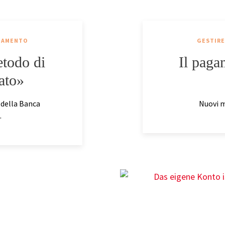
AGAMENTO
GESTIRE
etodo di
Il paga
ato»
 della Banca
Nuovi m
.