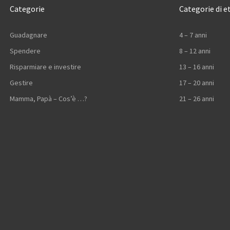
Categorie
Categorie di e
Guadagnare
4 – 7 anni
Spendere
8 – 12 anni
Risparmiare e investire
13 – 16 anni
Gestire
17 – 20 anni
Mamma, Papà – Cos’è …?
21 – 26 anni