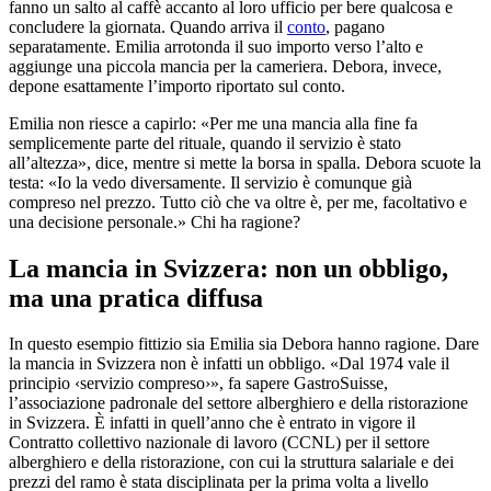
fanno un salto al caffè accanto al loro ufficio per bere qualcosa e
concludere la giornata. Quando arriva il
conto
, pagano
separatamente. Emilia arrotonda il suo importo verso l’alto e
aggiunge una piccola mancia per la cameriera. Debora, invece,
depone esattamente l’importo riportato sul conto.
Emilia non riesce a capirlo: «Per me una mancia alla fine fa
semplicemente parte del rituale, quando il servizio è stato
all’altezza», dice, mentre si mette la borsa in spalla. Debora scuote la
testa: «Io la vedo diversamente. Il servizio è comunque già
compreso nel prezzo. Tutto ciò che va oltre è, per me, facoltativo e
una decisione personale.» Chi ha ragione?
La mancia in Svizzera: non un obbligo,
ma una pratica diffusa
In questo esempio fittizio sia Emilia sia Debora hanno ragione. Dare
la mancia in Svizzera non è infatti un obbligo. «Dal 1974 vale il
principio ‹servizio compreso›», fa sapere GastroSuisse,
l’associazione padronale del settore alberghiero e della ristorazione
in Svizzera. È infatti in quell’anno che è entrato in vigore il
Contratto collettivo nazionale di lavoro (CCNL) per il settore
alberghiero e della ristorazione, con cui la struttura salariale e dei
prezzi del ramo è stata disciplinata per la prima volta a livello