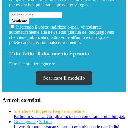
per essere ben preparati al prossimo viaggio.
Inserendo il vostro indirizzo e-mail, vi registrate
automaticamente alla newsletter gratuita del budgetgiovani,
che viene pubblicata quattro volte all'anno e dalla quale
potete cancellarvi in qualsiasi momento.
Tutto fatto! Il documento è pronto.
Fare clic ora per leggerlo:
Scaricare il modello
Articoli correlati
Spendere
/
Budget & Regole monetarie
Partire in vacanza con gli amici: ecco come fare con il budget.
Guadagnare
/
Salario
Lavori durante le vacanze per i bambini: ecco le possibilità