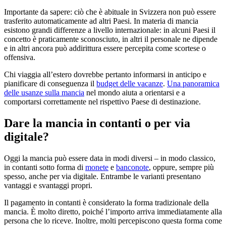
Importante da sapere: ciò che è abituale in Svizzera non può essere
trasferito automaticamente ad altri Paesi. In materia di mancia
esistono grandi differenze a livello internazionale: in alcuni Paesi il
concetto è praticamente sconosciuto, in altri il personale ne dipende
e in altri ancora può addirittura essere percepita come scortese o
offensiva.
Chi viaggia all’estero dovrebbe pertanto informarsi in anticipo e
pianificare di conseguenza il
budget delle vacanze
.
Una panoramica
delle usanze sulla mancia
nel mondo aiuta a orientarsi e a
comportarsi correttamente nel rispettivo Paese di destinazione.
Dare la mancia in contanti o per via
digitale?
Oggi la mancia può essere data in modi diversi – in modo classico,
in contanti sotto forma di
monete
e
banconote
, oppure, sempre più
spesso, anche per via digitale. Entrambe le varianti presentano
vantaggi e svantaggi propri.
Il pagamento in contanti è considerato la forma tradizionale della
mancia. È molto diretto, poiché l’importo arriva immediatamente alla
persona che lo riceve. Inoltre, molti percepiscono questa forma come