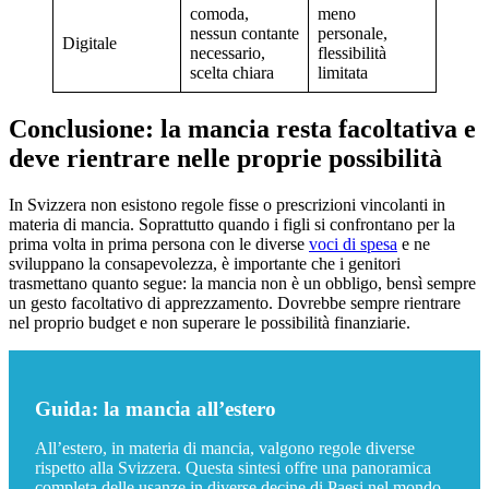
comoda,
meno
nessun contante
personale,
Digitale
necessario,
flessibilità
scelta chiara
limitata
Conclusione: la mancia resta facoltativa e
deve rientrare nelle proprie possibilità
In Svizzera non esistono regole fisse o prescrizioni vincolanti in
materia di mancia. Soprattutto quando i figli si confrontano per la
prima volta in prima persona con le diverse
voci di spesa
e ne
sviluppano la consapevolezza, è importante che i genitori
trasmettano quanto segue: la mancia non è un obbligo, bensì sempre
un gesto facoltativo di apprezzamento. Dovrebbe sempre rientrare
nel proprio budget e non superare le possibilità finanziarie.
Guida: la mancia all’estero
All’estero, in materia di mancia, valgono regole diverse
rispetto alla Svizzera. Questa sintesi offre una panoramica
completa delle usanze in diverse decine di Paesi nel mondo –