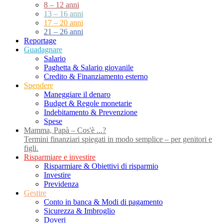
8 – 12 anni
13 – 16 anni
17 – 20 anni
21 – 26 anni
Reportage
Guadagnare
Salario
Paghetta & Salario giovanile
Credito & Finanziamento esterno
Spendere
Maneggiare il denaro
Budget & Regole monetarie
Indebitamento & Prevenzione
Spese
Mamma, Papà – Cos'è ...?
Termini finanziari spiegati in modo semplice – per genitori e
figli.
Risparmiare e investire
Risparmiare & Obiettivi di risparmio
Investire
Previdenza
Gestire
Conto in banca & Modi di pagamento
Sicurezza & Imbroglio
Doveri