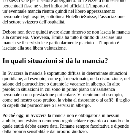
Lo stesso vale per il settore alberghiero: «In Svizzera non esistono
percentuali fisse né valori indicativi ufficiali. L’importo di
un’eventuale mancia rientra quindi nel libero apprezzamento
personale degli ospiti», sottolinea HotellerieSuisse, l’associazione
del settore svizzero dell’ospitalità.
Debora non deve quindi avere alcun rimorso se non lascia la mancia
alla cameriera. Viceversa, Emilia ha tutto il diritto di lasciare una
mancia se il servizio le è particolarmente piaciuto – l’importo è
lasciato alla sua libera valutazione.
In quali situazioni si dà la mancia?
In Svizzera la mancia è soprattutto diffusa in determinate situazioni
quotidiane, ad esempio, come già menzionato, nella ristorazione, nel
salone del parrucchiere o durante le vacanze in albergo. In altre
parole: in situazioni in cui sono in primo piano un’assistenza
personale o una prestazione particolare. Vi rientrano ad esempio,
come nel nostro caso pratico, la visita al ristorante o al caffè, il taglio
di capelli dal parrucchiere o i servizi in albergo.
Poiché oggi in Svizzera la mancia non è obbligatoria in nessun
ambito, non esistono nemmeno regole chiare riguardo a quando e in
quale entità debba essere data. Rimane sempre facoltativa e dipende
dalla propria sensibilità e dal proprio giudizio.