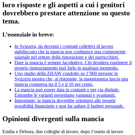
loro risposte e gli aspetti a cui i genitori
dovrebbero prestare attenzione su questo
tema.
L’essenziale in breve:
In Svizzera, da decenni i contratti collettivi di lavoro
stabiliscono che la mancia non costituisce una componente
salariale nel settore della ristorazione e dei parrucchieri.
Dare la mancia è sempre facoltativo. Chi desidera esprimere il
proprio ringraziamento può farlo in qualsiasi momento.
Uno studio della ZHAW condotto su 1’000 persone in
Svizzera mostra che, al ristorante, la maggioranza lascia una
mancia compresa tra il 5 e il 10 per cento.
La mancia può essere data in contanti o per via digitale.
Entrambe le varianti presentano vantaggi e svantaggi.
Importante: la mancia dovrebbe orientarsi alle proprie
possibilità finanziarie e non far saltare il budget personale.
Opinioni divergenti sulla mancia
Emilia e Debora, due colleghe di lavoro, dopo l’orario di lavoro