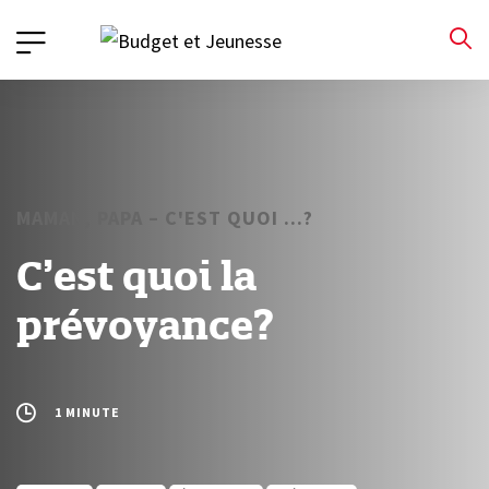
MAMAN, PAPA – C'EST QUOI ...?
C’est quoi la
prévoyance?
1 MINUTE