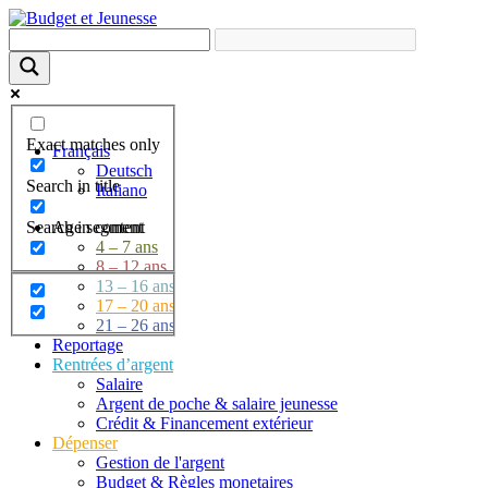
Exact matches only
Français
Deutsch
Search in title
Italiano
Search in content
Age segment
4 – 7 ans
8 – 12 ans
13 – 16 ans
17 – 20 ans
21 – 26 ans
Reportage
Rentrées d’argent
Salaire
Argent de poche & salaire jeunesse
Crédit & Financement extérieur
Dépenser
Gestion de l'argent
Budget & Règles monetaires