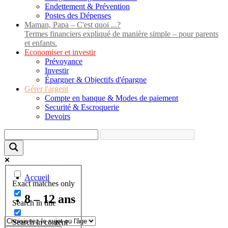
Endettement & Prévention
Postes des Dépenses
Maman, Papa – C'est quoi ...?
Termes financiers expliqué de manière simple – pour parents
et enfants.
Economiser et investir
Prévoyance
Investir
Épargner & Objectifs d'épargne
Gérer l'argent
Compte en banque & Modes de paiement
Securité & Escroquerie
Devoirs
Accueil
Exact matches only
8 – 12 ans
Search in title
Search in content