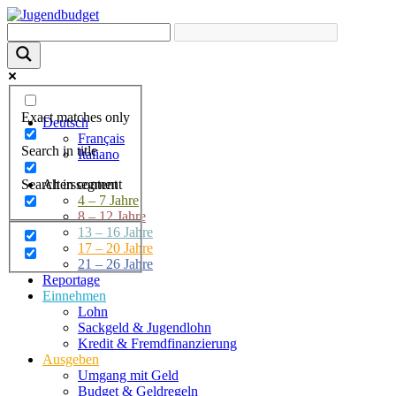
Exact matches only
Deutsch
Français
Search in title
Italiano
Search in content
Alterssegment
4 – 7 Jahre
8 – 12 Jahre
13 – 16 Jahre
17 – 20 Jahre
21 – 26 Jahre
Reportage
Einnehmen
Lohn
Sackgeld & Jugendlohn
Kredit & Fremdfinanzierung
Ausgeben
Umgang mit Geld
Budget & Geldregeln