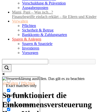
Verschuldung & Prävention
Ausgabenposten
Mami, Papi – Was isch...?
Finanzbegriffe einfach erklärt – für Eltern und Kinder
Verwalten
Pflichten
Sicherheit & Betrug
Bankkonto & Zahlungsarten
Sparen & Anlegen
Sparen & Sparziele
Investieren
Vorsorgen
Verwalten
/
Pflichten
Exact matches only
So funktioniert die
Search in title
Einkommensversteuerung
Search in content