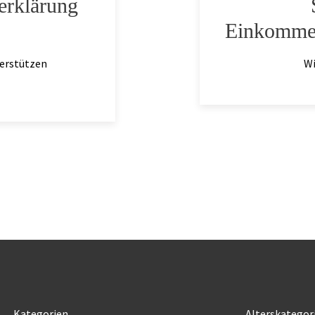
erklärung
Einkommen
terstützen
Wi
Kategorien
Alterskategor