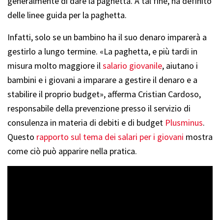
generalmente di dare la paghetta. A tal fine, ha definito
delle linee guida per la paghetta.
Infatti, solo se un bambino ha il suo denaro imparerà a
gestirlo a lungo termine. «La paghetta, e più tardi in
misura molto maggiore il
salario giovanile
, aiutano i
bambini e i giovani a imparare a gestire il denaro e a
stabilire il proprio budget», afferma Cristian Cardoso,
responsabile della prevenzione presso il servizio di
consulenza in materia di debiti e di budget
Plusminus
.
Questo
rapporto sul tema dei salari per i giovani
mostra
come ciò può apparire nella pratica.