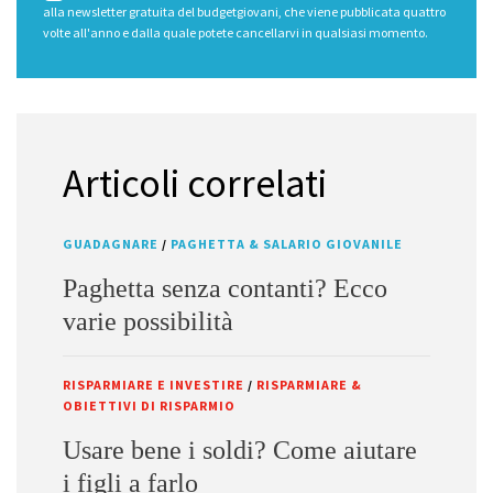
alla newsletter gratuita del budgetgiovani, che viene pubblicata quattro
volte all'anno e dalla quale potete cancellarvi in qualsiasi momento.
Articoli correlati
GUADAGNARE
/
PAGHETTA & SALARIO GIOVANILE
Paghetta senza contanti? Ecco
varie possibilità
RISPARMIARE E INVESTIRE
/
RISPARMIARE &
OBIETTIVI DI RISPARMIO
Usare bene i soldi? Come aiutare
i figli a farlo