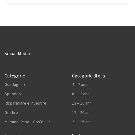
Social Media
Categorie
Categorie di età
Guadagnare
4 – 7 anni
Spendere
8 – 12 anni
Risparmiare e investire
13 – 16 anni
Gestire
17 – 20 anni
Mamma, Papà – Cos’è …?
21 – 26 anni