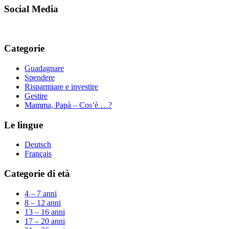
Social Media
Categorie
Guadagnare
Spendere
Risparmiare e investire
Gestire
Mamma, Papà – Cos’è …?
Le lingue
Deutsch
Français
Categorie di età
4 – 7 anni
8 – 12 anni
13 – 16 anni
17 – 20 anni