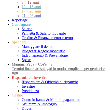
8 – 12 anni
13 – 16 anni
17 – 20 anni
21 – 26 anni
Reportage
Guadagnare
Salario
Paghetta & Salario giovanile
Credito & Finanziamento esterno
Spendere
Maneggiare il denaro
Budget & Regole monetarie
Indebitamento & Prevenzione
Spese
Mamma, Papà – Cos'è ...?
Termini finanziari spiegati in modo semplice – per genitori e
figli.
Risparmiare e investire
Risparmiare & Obiettivi di risparmio
Investire
Previdenza
Gestire
Conto in banca & Modi di pagamento
Sicurezza & Imbroglio
Doveri