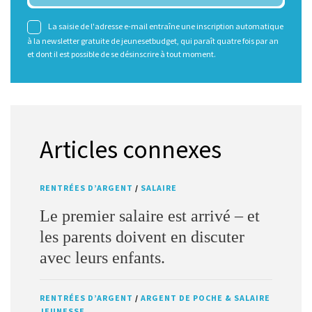
La saisie de l'adresse e-mail entraîne une inscription automatique
à la newsletter gratuite de jeunesetbudget, qui paraît quatre fois par an
et dont il est possible de se désinscrire à tout moment.
Articles connexes
RENTRÉES D’ARGENT
/
SALAIRE
Le premier salaire est arrivé – et
les parents doivent en discuter
avec leurs enfants.
RENTRÉES D’ARGENT
/
ARGENT DE POCHE & SALAIRE
JEUNESSE