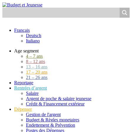
Français
Deutsch
Italiano
Age segment
4 – 7 ans
8 – 12 ans
13 – 16 ans
17 – 20 ans
21 – 26 ans
Reportage
Rentrées d’argent
Salaire
Argent de poche & salaire jeunesse
Crédit & Financement extérieur
Dépenser
Gestion de l'argent
Budget & Règles monetaires
Endettement & Prévention
Postes des Dépenses