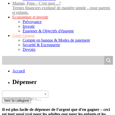
Maman, Papa – C'est quoi ...?
Termes financiers expliqué de manière simple – pour parents
et enfants.
Economiser et investir
Prévoyance
Investir
Épargner & Objectifs d'épargne
Gérer l'argent
Compte en banque & Modes de paiement
Securité & Escroquerie
Devoirs
Accueil
Dépenser
Choisissez le sujet ou l'âge
Vers la catégorie
Il est plus facile de dépenser de l’argent que d’en gagner – ceci
est tout aussi vrai pour les adultes que pour les enfants et les