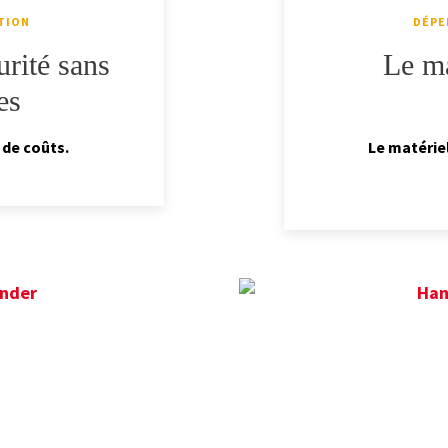
TION
DÉPE
urité sans
Le ma
es
 de coûts.
Le matérie