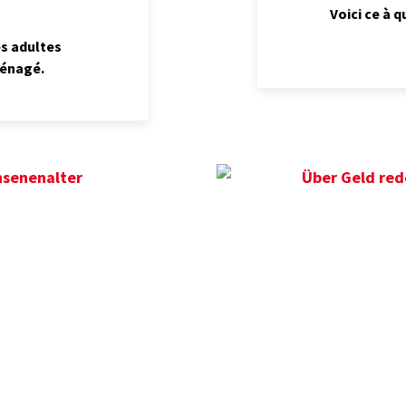
Voici ce à q
es adultes
ménagé.