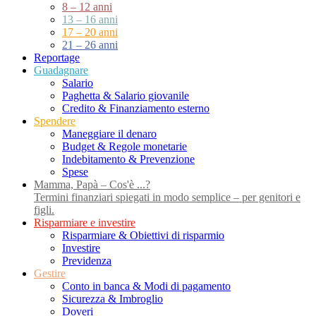
8 – 12 anni
13 – 16 anni
17 – 20 anni
21 – 26 anni
Reportage
Guadagnare
Salario
Paghetta & Salario giovanile
Credito & Finanziamento esterno
Spendere
Maneggiare il denaro
Budget & Regole monetarie
Indebitamento & Prevenzione
Spese
Mamma, Papà – Cos'è ...?
Termini finanziari spiegati in modo semplice – per genitori e
figli.
Risparmiare e investire
Risparmiare & Obiettivi di risparmio
Investire
Previdenza
Gestire
Conto in banca & Modi di pagamento
Sicurezza & Imbroglio
Doveri