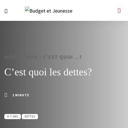
MAMAN, PAPA – C'EST QUOI ...?
C’est quoi les dettes?
1 MINUTE
4-7 ANS
DETTES