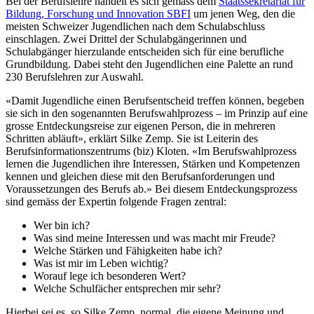
Bei der Berufslehre handelt es sich gemäss dem
Staatssekretariat für
Bildung, Forschung und Innovation SBFI
um jenen Weg, den die
meisten Schweizer Jugendlichen nach dem Schulabschluss
einschlagen. Zwei Drittel der Schulabgängerinnen und
Schulabgänger hierzulande entscheiden sich für eine berufliche
Grundbildung. Dabei steht den Jugendlichen eine Palette an rund
230 Berufslehren zur Auswahl.
«Damit Jugendliche einen Berufsentscheid treffen können, begeben
sie sich in den sogenannten Berufswahlprozess – im Prinzip auf eine
grosse Entdeckungsreise zur eigenen Person, die in mehreren
Schritten abläuft», erklärt Silke Zemp. Sie ist Leiterin des
Berufsinformationszentrums (biz) Kloten. «Im Berufswahlprozess
lernen die Jugendlichen ihre Interessen, Stärken und Kompetenzen
kennen und gleichen diese mit den Berufsanforderungen und
Voraussetzungen des Berufs ab.» Bei diesem Entdeckungsprozess
sind gemäss der Expertin folgende Fragen zentral:
Wer bin ich?
Was sind meine Interessen und was macht mir Freude?
Welche Stärken und Fähigkeiten habe ich?
Was ist mir im Leben wichtig?
Worauf lege ich besonderen Wert?
Welche Schulfächer entsprechen mir sehr?
Hierbei sei es, so Silke Zemp, normal, die eigene Meinung und