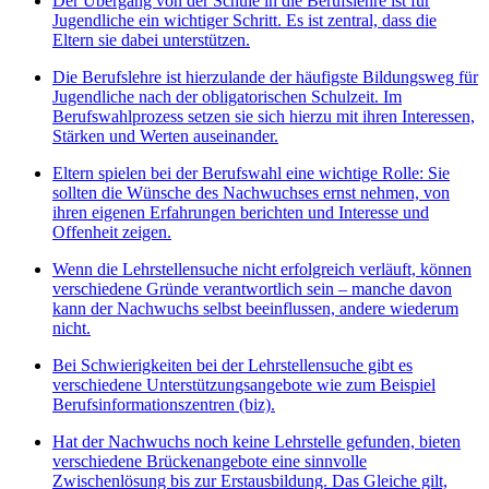
Der Übergang von der Schule in die Berufslehre ist für
Jugendliche ein wichtiger Schritt. Es ist zentral, dass die
Eltern sie dabei unterstützen.
Die Berufslehre ist hierzulande der häufigste Bildungsweg für
Jugendliche nach der obligatorischen Schulzeit. Im
Berufswahlprozess setzen sie sich hierzu mit ihren Interessen,
Stärken und Werten auseinander.
Eltern spielen bei der Berufswahl eine wichtige Rolle: Sie
sollten die Wünsche des Nachwuchses ernst nehmen, von
ihren eigenen Erfahrungen berichten und Interesse und
Offenheit zeigen.
Wenn die Lehrstellensuche nicht erfolgreich verläuft, können
verschiedene Gründe verantwortlich sein – manche davon
kann der Nachwuchs selbst beeinflussen, andere wiederum
nicht.
Bei Schwierigkeiten bei der Lehrstellensuche gibt es
verschiedene Unterstützungsangebote wie zum Beispiel
Berufsinformationszentren (biz).
Hat der Nachwuchs noch keine Lehrstelle gefunden, bieten
verschiedene Brückenangebote eine sinnvolle
Zwischenlösung bis zur Erstausbildung. Das Gleiche gilt,