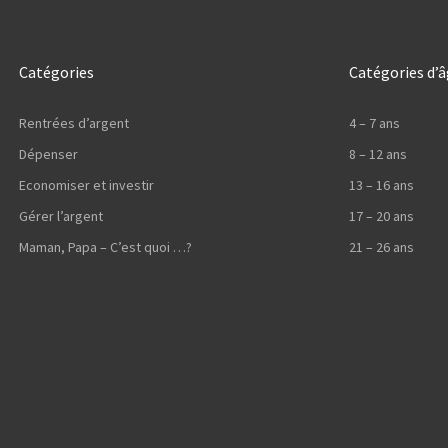
Catégories
Catégories d’
Rentrées d’argent
4 – 7 ans
Dépenser
8 – 12 ans
Economiser et investir
13 – 16 ans
Gérer l’argent
17 – 20 ans
Maman, Papa – C’est quoi …?
21 – 26 ans