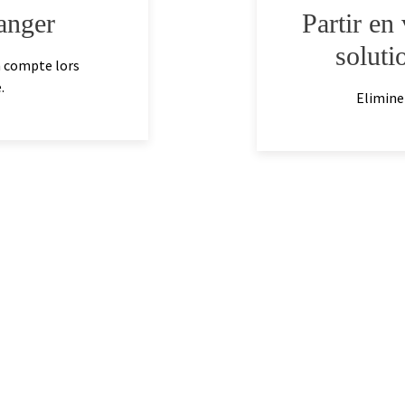
ranger
Partir en
soluti
n compte lors
.
Eliminer