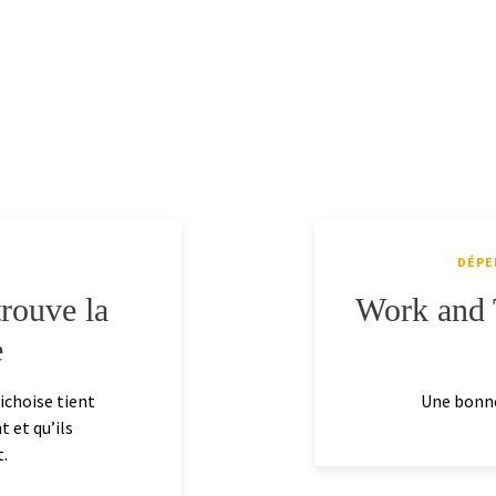
DÉPE
trouve la
Work and T
e
ichoise tient
Une bonne 
 et qu’ils
.