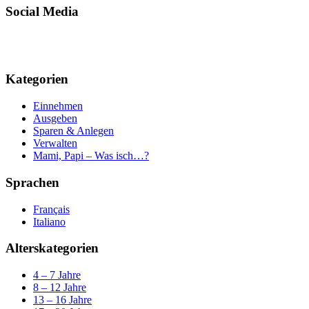
Social Media
Kategorien
Einnehmen
Ausgeben
Sparen & Anlegen
Verwalten
Mami, Papi – Was isch…?
Sprachen
Français
Italiano
Alterskategorien
4 – 7 Jahre
8 – 12 Jahre
13 – 16 Jahre