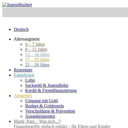
Deutsch
Alterssegment
4 – 7 Jahre
8 – 12 Jahre
13 – 16 Jahre
17 – 20 Jahre
21 – 26 Jahre
Reportage
Einnehmen
Lohn
Sackgeld & Jugendlohn
Kredit & Fremdfinanzierung
Ausgeben
Umgang mit Geld
Budget & Geldregeln
Verschuldung & Prävention
Ausgabenposten
Mami, Papi – Was isch...?
Finanzbegriffe einfach erklärt – für Eltern und Kinder