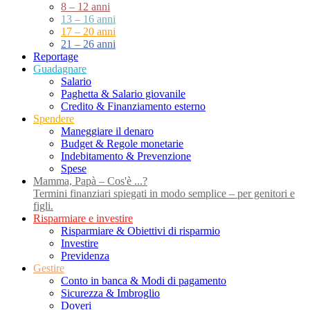
8 – 12 anni
13 – 16 anni
17 – 20 anni
21 – 26 anni
Reportage
Guadagnare
Salario
Paghetta & Salario giovanile
Credito & Finanziamento esterno
Spendere
Maneggiare il denaro
Budget & Regole monetarie
Indebitamento & Prevenzione
Spese
Mamma, Papà – Cos'è ...?
Termini finanziari spiegati in modo semplice – per genitori e
figli.
Risparmiare e investire
Risparmiare & Obiettivi di risparmio
Investire
Previdenza
Gestire
Conto in banca & Modi di pagamento
Sicurezza & Imbroglio
Doveri